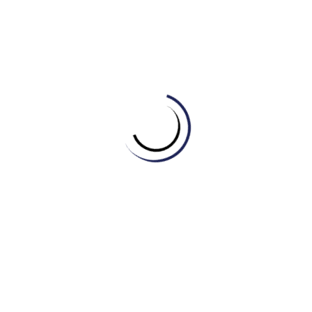
Hệ thống tài liệu ôn luyện chuyên sâu:
Cung cấp tài liệu ôn
luyện đa dạng, bám sát format đề thi, giúp học viên nâng cao
kỹ năng làm bài.
Môi trường học tập hiện đại:
Cơ sở vật chất hiện đại, tiện
nghi, tạo không gian học tập thoải mái và hiệu quả cho học
viên.
Hỗ trợ tận tâm:
Đội ngũ tư vấn viên nhiệt tình, sẵn sàng hỗ
trợ học viên trong mọi vấn đề liên quan đến khóa học và kỳ
thi Đánh giá năng lực.
Kết luận
Kỳ thi Đánh giá năng lực thực chất không áp lực nếu học