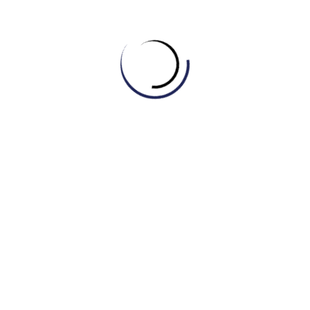
Tự học Writing
[GIẢI MÃ CAMBRIDGE 21 – TEST 2] GIẢI MÃ
DẠNG BÀI BẢN ĐỒ (MAP) CÙNG IELTS
MASTER – ENGONOW ENGLISH
August 6, 2026