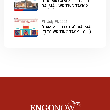
[GIẢI MÃ CAM 21 – TEST 1] –
BÀI MẪU WRITING TASK 2
CHỦ ĐỀ “HOUSING”
July 29, 2026
[CAM 21 – TEST 4] GIẢI MÃ
IELTS WRITING TASK 1 CHỦ
ĐỀ “LIBRARY”