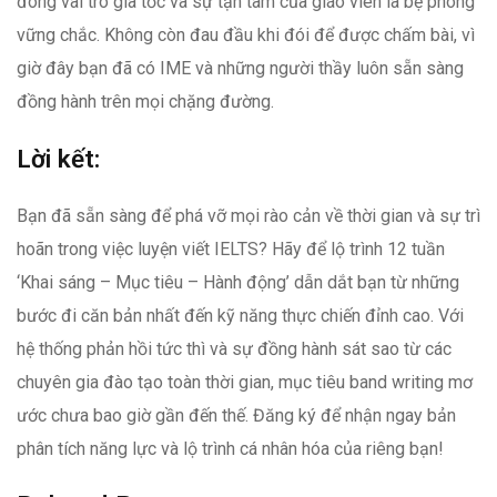
đóng vai trò gia tốc và sự tận tâm của giáo viên là bệ phóng
vững chắc. Không còn đau đầu khi đói để được chấm bài, vì
giờ đây bạn đã có IME và những người thầy luôn sẵn sàng
đồng hành trên mọi chặng đường.
Lời kết:
Bạn đã sẵn sàng để phá vỡ mọi rào cản về thời gian và sự trì
hoãn trong việc luyện viết IELTS? Hãy để lộ trình 12 tuần
‘Khai sáng – Mục tiêu – Hành động’ dẫn dắt bạn từ những
bước đi căn bản nhất đến kỹ năng thực chiến đỉnh cao. Với
hệ thống phản hồi tức thì và sự đồng hành sát sao từ các
chuyên gia đào tạo toàn thời gian, mục tiêu band writing mơ
ước chưa bao giờ gần đến thế. Đăng ký để nhận ngay bản
phân tích năng lực và lộ trình cá nhân hóa của riêng bạn!