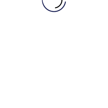
g mại
ày trong các câu của bạn để nhớ lâu hơn. Dưới đây là một
noon.
supermarket
.
ice
restaurant
.
 watch a movie tonight?
ary
yesterday.