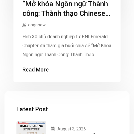
Read More
“Mở khóa Ngôn ngữ Thành
nghiệp lớn nhất khu vực TP.HCM. Với chủ
đề “Bứt phá giới hạn”, BNI Expo 2024 đã
công: Thành thạo Chinese
quy tụ gần 2000 […]
với Chi-Nice”
engonow
Hơn 30 chủ doanh nghiệp từ BNI Emerald
Chapter đã tham gia buổi chia sẻ “Mở Khóa
Ngôn ngữ Thành Công: Thành Thạo
Chinese với Chi-Nice” (Powered by
Read More
Engonow) và đạt được thành công rực rỡ.
Buổi chia sẻ mang đến cho các doanh nhân
những kiến thức và kinh nghiệm thiết yếu
để chinh […]
Latest Post
August 3, 2026