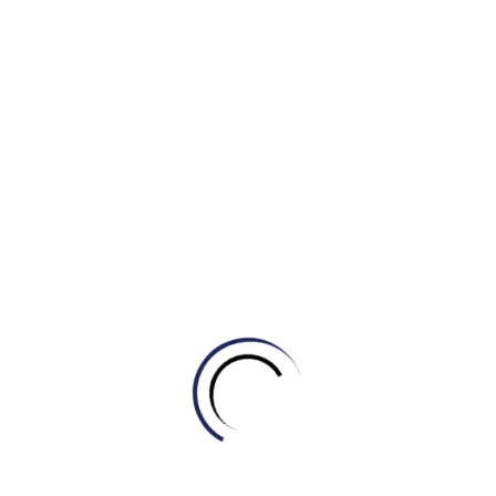
[NÂNG TRÌNH TỪ VỰNG] –
Pulchritudinous
Khang Tran
GIỎI TIẾNG ANH – CHUẨN IELTS – HỌC
IELTS MASTERhttp://engonow.com
Pulchritudinous /ˌpʌl.krɪˈtʃuː.dɪ.nəs/ (adj)
having great physical beauty KHANG
Read More
IELTS- TỰ HỌC IELTS THEO PHƯƠNG
PHÁP ỨNG DỤNG 4.0 – CẢI THIỆN TỪ
MẤT GỐC (Hotline: 0969.979.099) Xem
thêm: [NÂNG TRÌNH TỪ VỰNG] –
supercalifragilisticexpialidocious
Tự học Listening & Speaking
,