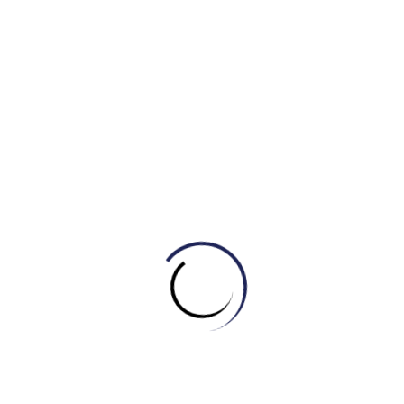
Anonymous
/əˈnɒnɪməs/:
Ẩn danh
Aggressively
/əˈɡresɪvli/:
Một cách hung hăng
Profound
/prəˈfaʊnd/:
Sâu sắc, lớn lao
Emotional distres
/ɪˈmoʊʃənl dɪˈstres/:
Sự đau khổ về
cảm xúc
Viral
/ˈvaɪrəl/:
Lan truyền nhanh chóng
Self-esteem
/ˌself ɪˈstiːm/:
Lòng tự trọng, sự tự tôn
Social isolation
/ˈsoʊʃl ˌaɪsəˈleɪʃn/:
Sự cô lập xã hội
Academic performance
/ˌækəˈdemɪk pərˈfɔːrməns/:
Thành tích học tập
Collaborative effort
/kəˈlæbəreɪtɪv ˈefərt/:
Nỗ lực
mang tính hợp tác
Implement
/ˈɪmplɪment/:
Triển khai, thực thi
Digital citizenship
/ˈdɪdʒɪtl ˈsɪtɪzənʃɪp/:
Ý thức công
dân số