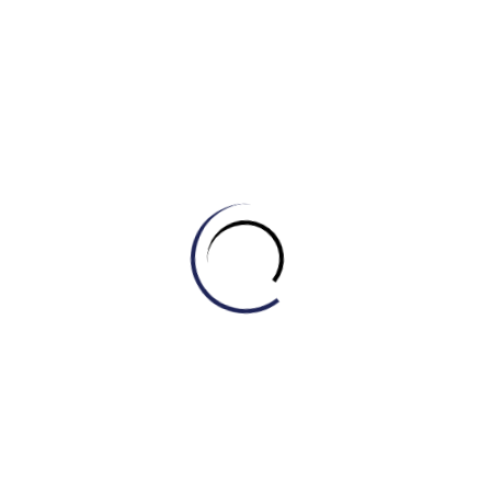
tập.
Xem xét mục tiêu tài chính:
Suy nghĩ về cách ngành
nghề sẽ hỗ trợ bạn về mặt tài chính.
Đừng vội vàng:
Hãy dành thời gian cần thiết.
Kiên nhẫn với bản thân:
Đây là một quyết định lớn, và
việc cảm thấy chưa chắc chắn là hoàn toàn bình
thường.
Suy nghĩ về các môn học ở trường:
Hãy xem xét các
môn học bạn yêu thích và học tốt, vì chúng có thể gợi ý
cho ngành nghề phù hợp.
Mơ ước lớn nhưng thực tế:
Hãy nghĩ về những ước mơ
của bạn và tìm ra con đường thực tế để biến chúng
thành hiện thực.
Bạn đang tìm kiếm khóa học IELTS Bình Tân, Quận 6 chất
lượng để nâng cao vốn từ vựng và tự tin chinh phục bài thi