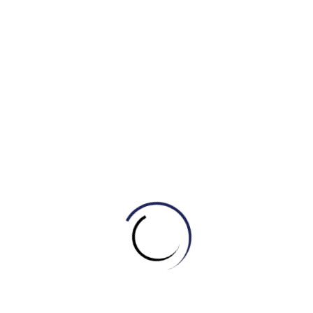
Phân tích:
1) Phân tích chi tiết từng đoạn
I. Introduction (Mở bài
)
Sử dụng các từ đồng nghĩa như “illustrate the layout”
(thay cho “show the plant”) và “structural changes”
(thay cho “changes were made”).
II.
Đoạn Tổng quan (Overview)
Rất hiệu quả khi chỉ ra xu hướng: phía bên trái và giữa
trở nên “compact and service-oriented” (gọn gàng và
hướng tới dịch vụ), trong khi bên phải dành trọn cho
“permanent exhibition” (triển lãm vĩnh cửu). Đây là cách
viết Overview tầm cao (Band 8+), không chỉ liệt kê mà