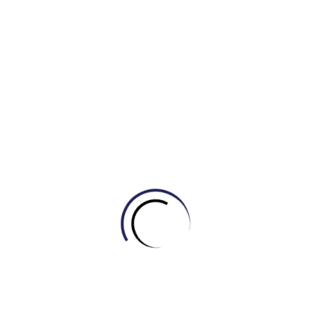
so sánh: approximately seven times (gấp khoảng 7
lần) và double the figure (gấp đôi con số). Điều này
giúp bài viết có tính phân tích cao thay vì chỉ mô tả số
liệu thuần túy.
IV.
Detail Paragraph 2 – Tiêu thụ nước hộ gia đình:
Đoạn này tập trung vào sự tương phản (By stark
contrast). Tác giả so sánh mục thấp nhất (kitchen) với
các mục khác để tạo ra một bức tranh rõ ràng về phân
bổ nguồn lực. Việc sử dụng đơn vị percentage points
khi so sánh sự khác biệt giữa 10% và 15% là cực kỳ
chính xác về mặt học thuật.
2) Ngữ pháp (Grammatical Range &
Accuracy)