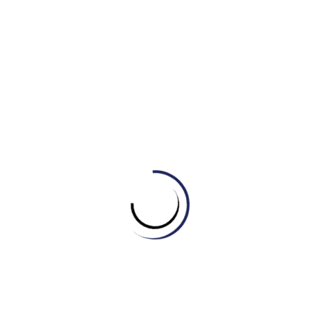
sự tương phản để bắt đầu đoạn văn về mục duy
nhất đi ngược xu hướng.
Phát triển ý:
Tập trung vào “telephones”.
Số liệu & So sánh:
Không chỉ nêu số liệu giảm
(95% -> 90%), bài viết còn thực hiện một phép so
sánh nâng cao ở năm cuối: “…reaching parity with
microwaves and CD players…” (đạt mức ngang
bằng với). Đây là một chi tiết so sánh rất giá trị.
2) Phân tích Từ vựng (Lexical Resource)
nổi bật (Band 7+)
“the most prevalent item”
: “Prevalent” (phổ biến,
thịnh hành) là một từ vựng C1, học thuật và chính xác
hơn “common” hay “popular”.
“in stark contrast to”
: Cụm từ C2 (chỉ sự tương phản