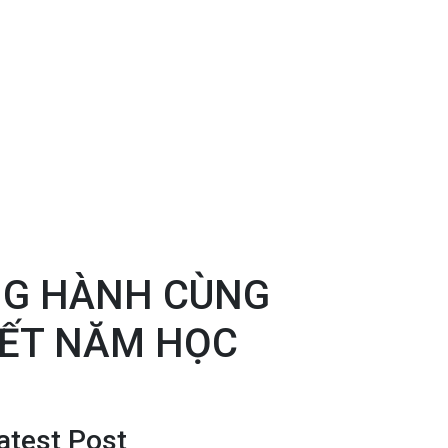
NG HÀNH CÙNG
KẾT NĂM HỌC
atest Post