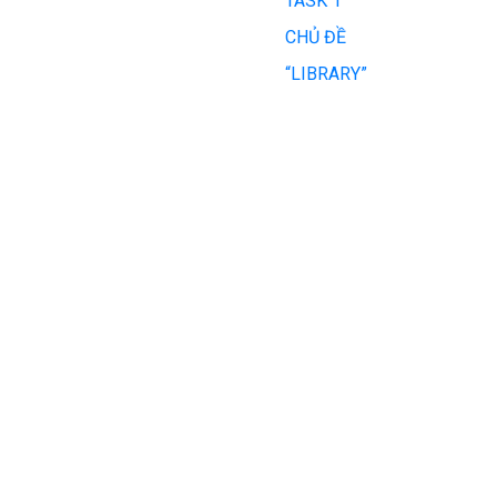
TASK 1
CHỦ ĐỀ
“LIBRARY”