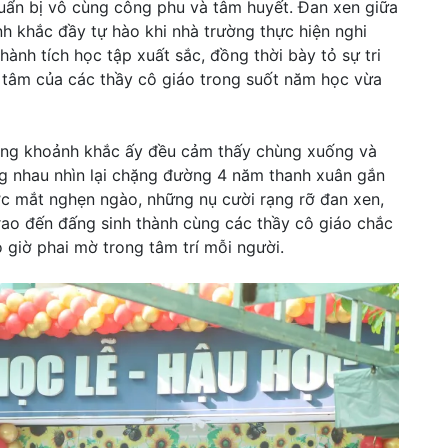
uẩn bị vô cùng công phu và tâm huyết. Đan xen giữa
nh khắc đầy tự hào khi nhà trường thực hiện nghi
ành tích học tập xuất sắc, đồng thời bày tỏ sự tri
n tâm của các thầy cô giáo trong suốt năm học vừa
rường khoảnh khắc ấy đều cảm thấy chùng xuống và
ng nhau nhìn lại chặng đường 4 năm thanh xuân gắn
c mắt nghẹn ngào, những nụ cười rạng rỡ đan xen,
 trao đến đấng sinh thành cùng các thầy cô giáo chắc
 giờ phai mờ trong tâm trí mỗi người.