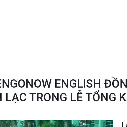
 ENGONOW ENGLISH ĐỒ
 LẠC TRONG LỄ TỔNG 
L