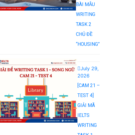
BÀI MẪU
WRITING
TASK 2
CHỦ ĐỀ
“HOUSING”
July 29,
2026
[CAM 21 –
TEST 4]
GIẢI MÃ
IELTS
WRITING