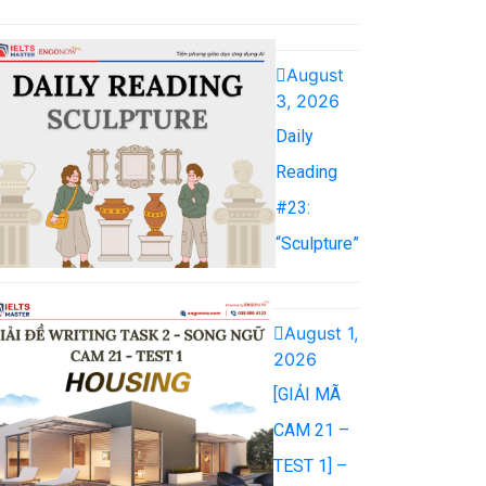
August
3, 2026
Daily
Reading
#23:
“Sculpture”
August 1,
2026
[GIẢI MÃ
CAM 21 –
TEST 1] –