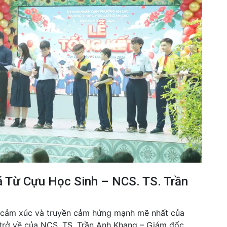
á Từ Cựu Học Sinh – NCS. TS. Trần
 cảm xúc và truyền cảm hứng mạnh mẽ nhất của
 trở về của NCS. TS. Trần Anh Khang – Giám đốc