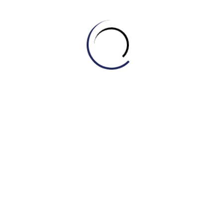
Câu
chủ đề:
“Turning to the two middle-income
categories, they show identical gender gaps.” Câu này
cực kỳ hiệu quả vì nó tìm ra được điểm chung “giống
hệt nhau” (identical) giữa hai ngành tưởng chừng không
liên quan.
Ý bổ trợ & p
hát
tr
iển
:
Tác giả liệt kê số liệu cụ thể của
Service và Clerical, sau đó đúc kết bằng một câu tổng
hợp logic: “In both cases, therefore, men make $350
more than women.”
V
.
Detail Paragraph 3
– Nhóm chênh lệch cao n
hất
:
Câu chủ đề:
“By contrast, technicians show the widest
pay gap…” Từ “By contrast” tạo sự chuyển ý mạnh mẽ
sang nhóm ngoại lệ (outlier).