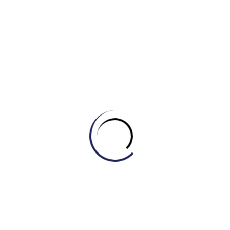
Tự học Listening & Speaking
,
Tự học Reading
HỌC TỪ VỰNG CHỦ ĐỀ SOCIETY QUA CÂU
CHUYỆN “THE BRIDGE OF CHANGE”
February 27, 2026