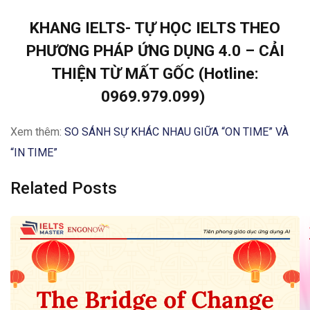
KHANG IELTS- TỰ HỌC IELTS THEO
PHƯƠNG PHÁP ỨNG DỤNG 4.0 – CẢI
THIỆN TỪ MẤT GỐC (Hotline:
0969.979.099)
Xem thêm:
SO SÁNH SỰ KHÁC NHAU GIỮA “ON TIME” VÀ
“IN TIME”
Related Posts