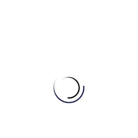
Tự học Listening & Speaking
,
Tự học Reading
[DAILY READING #5] CHINH PHỤC CHỦ ĐỀ
“SPACE”
February 27, 2026