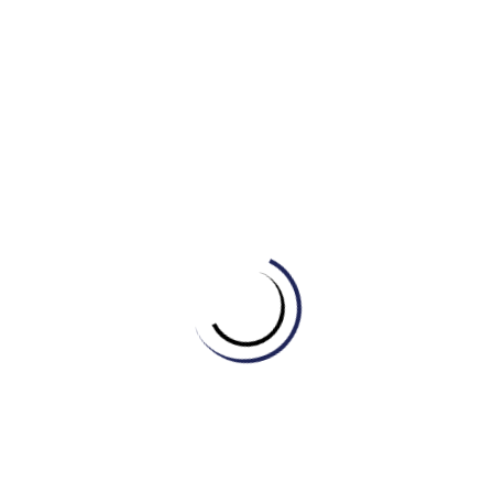
Tự học Listening & Speaking
,
Tự học Reading
HỌC TỪ VỰNG CHỦ ĐỀ SOCIETY QUA CÂU
CHUYỆN “THE BRIDGE OF CHANGE”
February 27, 2026
Leave a Reply
Your email address will not be published.
Required fields
are marked
*