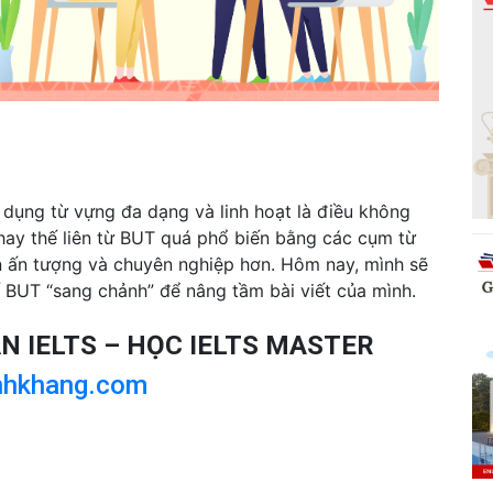
ử dụng từ vựng đa dạng và linh hoạt là điều không
c thay thế liên từ BUT quá phổ biến bằng các cụm từ
ên ấn tượng và chuyên nghiệp hơn. Hôm nay, mình sẽ
ế BUT “sang chảnh” để nâng tầm bài viết của mình.
ẨN IELTS – HỌC IELTS MASTER
nhkhang.com