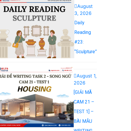
August
3, 2026
Daily
Reading
#23:
“Sculpture”
August 1,
2026
[GIẢI MÃ
CAM 21 –
TEST 1] –
BÀI MẪU
WRITING