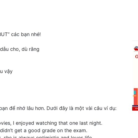
BUT” các bạn nhé!
 dẫu cho, dù rằng
ẫu vậy
ạn để nhớ lâu hơn. Dưới đây là một vài câu ví dụ:
vies, I enjoyed watching that one last night.
l didn’t get a good grade on the exam.
, she is always optimistic and loves life.