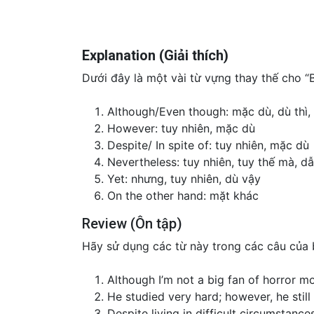
Explanation (Giải thích)
Dưới đây là một vài từ vựng thay thế cho “
Although/Even though: mặc dù, dù thì,
However: tuy nhiên, mặc dù
Despite/ In spite of: tuy nhiên, mặc dù
Nevertheless: tuy nhiên, tuy thế mà, d
Yet: nhưng, tuy nhiên, dù vậy
On the other hand: mặt khác
Review (Ôn tập)
Hãy sử dụng các từ này trong các câu của b
Although I’m not a big fan of horror mo
He studied very hard; however, he stil
Despite living in difficult circumstances