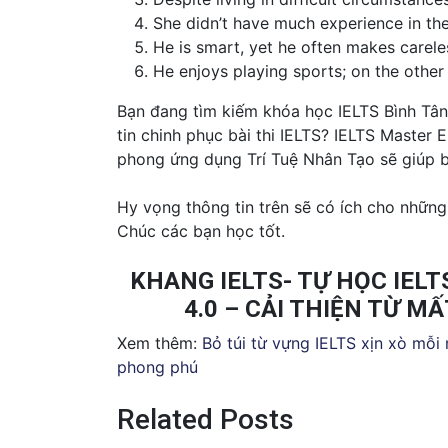
She didn’t have much experience in the 
He is smart, yet he often makes carele
He enjoys playing sports; on the other
Bạn đang tìm kiếm khóa học IELTS Bình Tân
tin chinh phục bài thi IELTS? IELTS Master 
phong ứng dụng Trí Tuệ Nhân Tạo sẽ giúp b
Hy vọng thông tin trên sẽ có ích cho những
Chúc các bạn học tốt.
KHANG IELTS- TỰ HỌC IEL
4.0 – CẢI THIỆN TỪ MẤT
Xem thêm:
Bỏ túi từ vựng IELTS xịn xò mỗi
phong phú
Related Posts