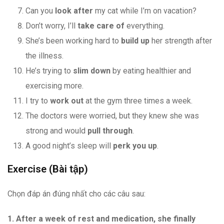
Can you
look after
my cat while I’m on vacation?
Don’t worry, I’ll
take care of
everything.
She’s been working hard to
build up
her strength after
the illness.
He’s trying to
slim down
by eating healthier and
exercising more.
I try to
work out
at the gym three times a week.
The doctors were worried, but they knew she was
strong and would
pull through
.
A good night’s sleep will
perk you up
.
Exercise (Bài tập)
Chọn đáp án đúng nhất cho các câu sau:
1. After a week of rest and medication, she finally