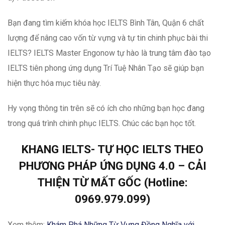
Bạn đang tìm kiếm khóa học IELTS Bình Tân, Quận 6 chất
lượng để nâng cao vốn từ vựng và tự tin chinh phục bài thi
IELTS? IELTS Master Engonow tự hào là trung tâm đào tạo
IELTS tiên phong ứng dụng Trí Tuệ Nhân Tạo sẽ giúp bạn
hiện thực hóa mục tiêu này.
Hy vọng thông tin trên sẽ có ích cho những bạn học đang
trong quá trình chinh phục IELTS. Chúc các bạn học tốt.
KHANG IELTS- TỰ HỌC IELTS THEO
PHƯƠNG PHÁP ỨNG DỤNG 4.0 – CẢI
THIỆN TỪ MẤT GỐC (Hotline:
0969.979.099)
Xem thêm:
Khám Phá Những Từ Vựng Đồng Nghĩa với