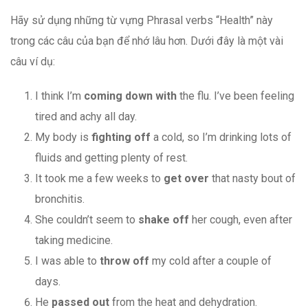
Hãy sử dụng những từ vựng Phrasal verbs “Health” này
trong các câu của bạn để nhớ lâu hơn. Dưới đây là một vài
câu ví dụ:
I think I’m
coming down with
the flu. I’ve been feeling
tired and achy all day.
My body is
fighting off
a cold, so I’m drinking lots of
fluids and getting plenty of rest.
It took me a few weeks to
get over
that nasty bout of
bronchitis.
She couldn’t seem to
shake off
her cough, even after
taking medicine.
I was able to
throw off
my cold after a couple of
days.
He
passed out
from the heat and dehydration.