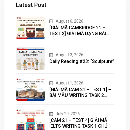
Latest Post
August 6, 2026
[GIẢI MÃ CAMBRIDGE 21 –
TEST 2] GIẢI MÃ DẠNG BÀI
BẢN ĐỒ (MAP) CÙNG IELTS
MASTER – ENGONOW
ENGLISH
August 3, 2026
Daily Reading #23: “Sculpture”
August 1, 2026
[GIẢI MÃ CAM 21 – TEST 1] –
BÀI MẪU WRITING TASK 2
CHỦ ĐỀ “HOUSING”
July 29, 2026
[CAM 21 – TEST 4] GIẢI MÃ
IELTS WRITING TASK 1 CHỦ