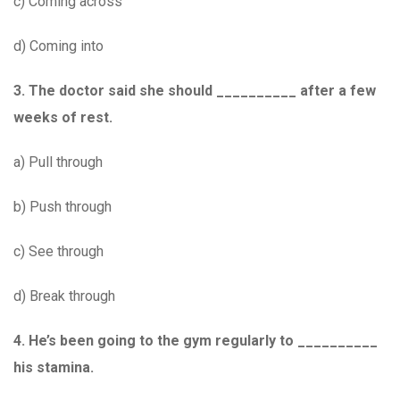
c) Coming across
d) Coming into
3.
The doctor said she should __________ after a few
weeks of rest.
a) Pull through
b) Push through
c) See through
d) Break through
4.
He’s been going to the gym regularly to __________
his stamina.