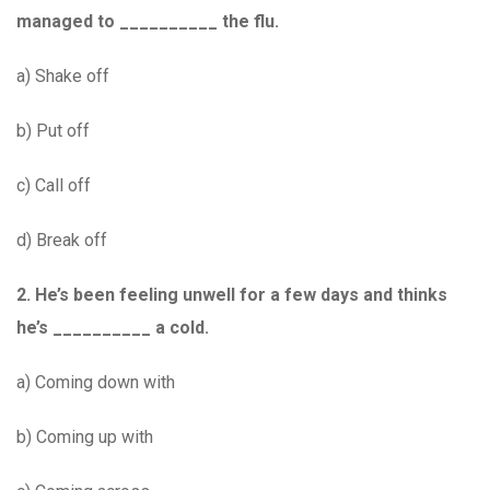
managed to __________ the flu.
a) Shake off
b) Put off
c) Call off
d) Break off
2. He’s been feeling unwell for a few days and thinks
he’s __________ a cold.
a) Coming down with
b) Coming up with