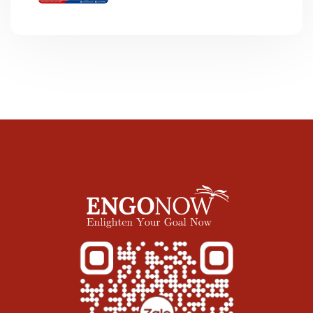
ĐỀ “LIBRARY”