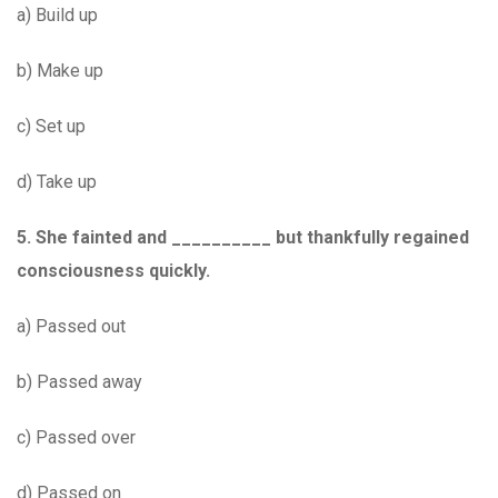
a) Build up
b) Make up
c) Set up
d) Take up
5.
She fainted and __________ but thankfully regained
consciousness quickly.
a) Passed out
b) Passed away
c) Passed over
d) Passed on