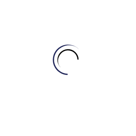
“SPACE”
February 27, 2026
Tự học Listening & Speaking
,
Tự học Reading
[DAILY READING #4] CHINH PHỤC CHỦ ĐỀ
“WILDFIRES”