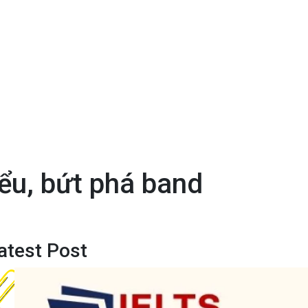
ểu, bứt phá band
atest Post