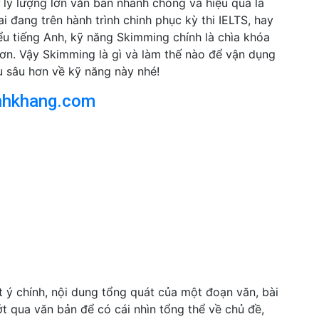
 lý lượng lớn văn bản nhanh chóng và hiệu quả là
ai đang trên hành trình chinh phục kỳ thi IELTS, hay
ểu tiếng Anh, kỹ năng Skimming chính là chìa khóa
hơn. Vậy Skimming là gì và làm thế nào để vận dụng
u sâu hơn về kỹ năng này nhé!
nhkhang.com
 ý chính, nội dung tổng quát của một đoạn văn, bài
t qua văn bản để có cái nhìn tổng thể về chủ đề,