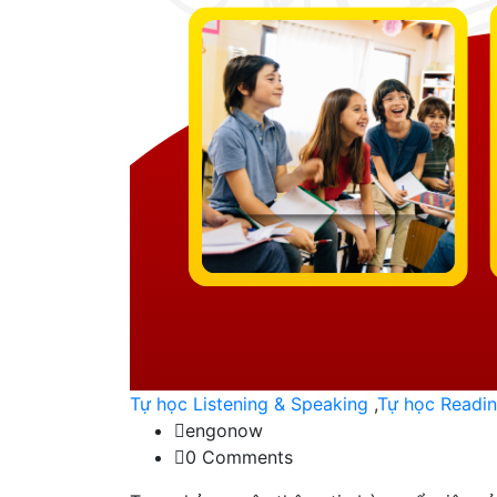
Tự học Listening & Speaking
,
Tự học Readi
engonow
0 Comments