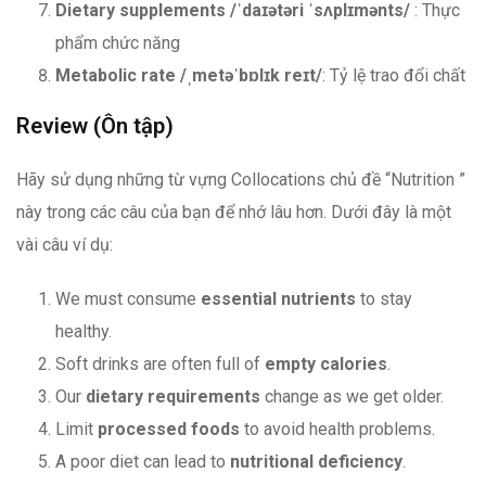
Dietary supplements
/ˈdaɪətəri ˈsʌplɪmənts/
: Thực
phẩm chức năng
Metabolic rate
/ˌmetəˈbɒlɪk reɪt/
: Tỷ lệ trao đổi chất
Review (Ôn tập)
Hãy sử dụng những từ vựng Collocations chủ đề “Nutrition ”
này trong các câu của bạn để nhớ lâu hơn. Dưới đây là một
vài câu ví dụ:
We must consume
essential nutrients
to stay
healthy.
Soft drinks are often full of
empty calories
.
Our
dietary requirements
change as we get older.
Limit
processed foods
to avoid health problems.
A poor diet can lead to
nutritional deficiency
.