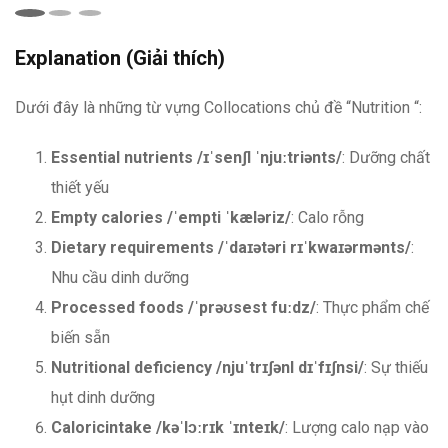
Explanation (Giải thích)
Dưới đây là những từ vựng Collocations chủ đề “Nutrition “:
Essential nutrients
/ɪˈsenʃl ˈnjuːtriənts/
: Dưỡng chất
thiết yếu
Empty calories
/ˈempti ˈkæləriz/
: Calo rỗng
Dietary requirements
/ˈdaɪətəri rɪˈkwaɪərmənts/
:
Nhu cầu dinh dưỡng
Processed foods
/ˈprəʊsest fuːdz/
: Thực phẩm chế
biến sẵn
Nutritional deficiency
/njuˈtrɪʃənl dɪˈfɪʃnsi/
: Sự thiếu
hụt dinh dưỡng
Caloricintake
/kəˈlɔːrɪk ˈɪnteɪk/
: Lượng calo nạp vào