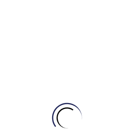
Education
4 Khó Khăn Lớn Nhất Khi Chuyển Từ Tiếng
Anh Phổ Thông Sang IELTS
June 10, 2026